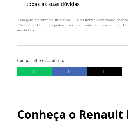
todas as suas dúvidas
* Imagens meramente ilustrativas. Alguns itens apresentados poderão
31/08/2026. Os preços poderão ser modificados sem aviso prévio. C
vendedores.
Compartilhe essa oferta:
Conheça o
Renault