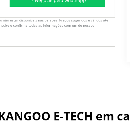
Negocie pelo whatsapp
 não estar disponíveis nas versões. Preços sugeridos e válidos até
onsulte e confirme todas as informações com um de nossos
 KANGOO E-TECH
em ca