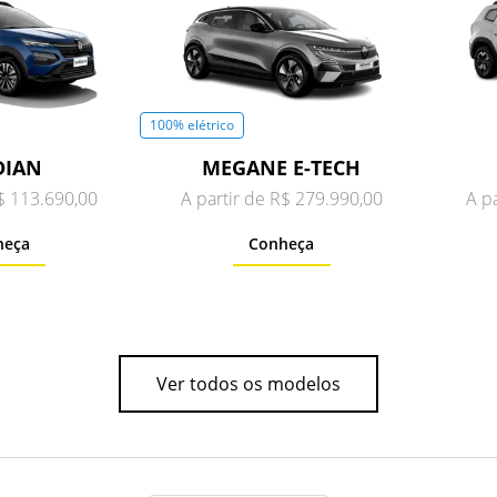
100% elétrico
DIAN
MEGANE E-TECH
R$ 113.690,00
A partir de R$ 279.990,00
A p
heça
Conheça
Ver todos os modelos