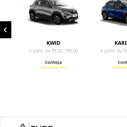
KWID
KAR
A partir de R$ 82.790,00
A partir de 
Conheça
Con