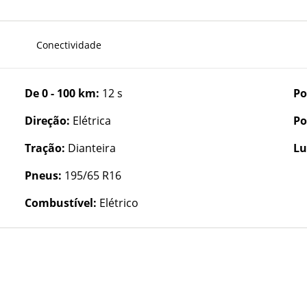
Conectividade
De 0 - 100 km:
12 s
Po
Direção:
Elétrica
Po
Tração:
Dianteira
Lu
Pneus:
195/65 R16
Combustível:
Elétrico