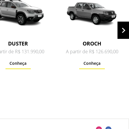
DUSTER
OROCH
artir de R$ 131.990,00
A partir de R$ 126.690,00
Conheça
Conheça