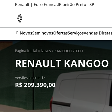
Renault | Euro Franca
Ribeirão Preto - SP
Novos
Seminovos
Ofertas
Serviços
Vendas Direta
Pagina inicial
Novos
KANGOO E-TECH
RENAULT
KANGOO 
Versões a partir de
R$ 299.390,00