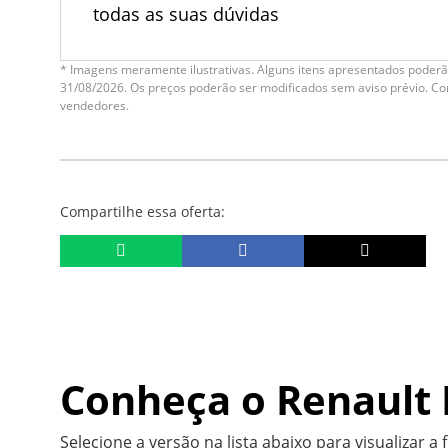
todas as suas dúvidas
* Imagens meramente ilustrativas. Alguns itens apresentados poderão
31/08/2026. Os preços poderão ser modificados sem aviso prévio. C
vendedores.
Compartilhe essa oferta:
Conheça o
Renault
Selecione a versão na lista abaixo para visualizar a