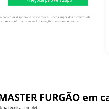
Negocie pelo whatsapp
 não estar disponíveis nas versões. Preços sugeridos e válidos até
onsulte e confirme todas as informações com um de nossos
 MASTER FURGÃO
em c
 ficha técnica completa