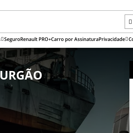
s
Seguro
Renault PRO+
Carro por Assinatura
Privacidade
C
FURGÃO