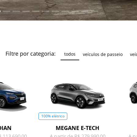
Filtre por categoria:
todos
veículos de passeio
veí
100% elétrico
DIAN
MEGANE E-TECH
R$ 113.690,00
A partir de R$ 279.990,00
A p