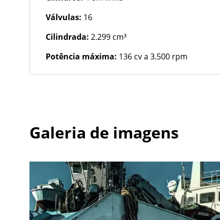
Válvulas:
16
Cilindrada:
2.299 cm³
Potência máxima:
136 cv a 3.500 rpm
Galeria de imagens