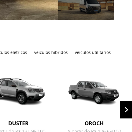
culos elétricos
veículos híbridos
veículos utilitários
DUSTER
OROCH
artir de R$ 131.990,00
A partir de R$ 126.690,00