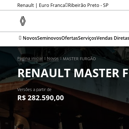
Renault | Euro Franca
Ribeirão Preto - SP
Novos
Seminovos
Ofertas
Serviços
Vendas Direta
Pagina inicial
Novos
MASTER FURGÃO
RENAULT
MASTER 
Versões a partir de
R$ 282.590,00